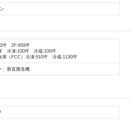
ーン
0坪 2F:450坪
 冷凍:100坪 冷蔵:100坪
庫（FCC）冷凍:910坪 冷蔵:1130坪
ー、垂直搬送機
坪