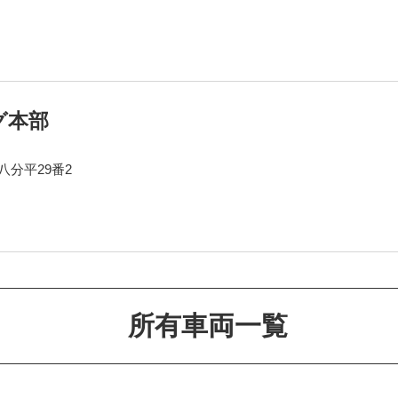
グ本部
分平29番2
所有車両一覧