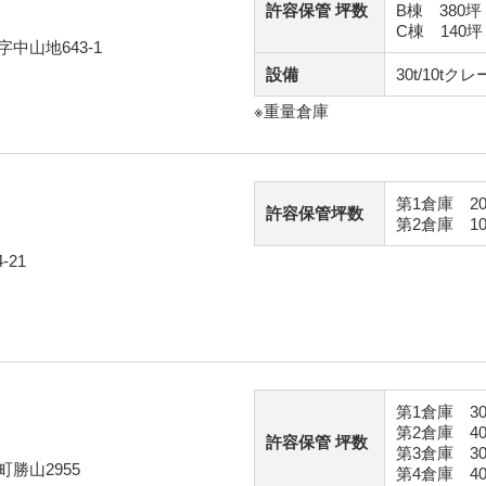
許容保管
坪数
B棟 380坪
C棟 140坪
中山地643-1
設備
30t/10tク
※重量倉庫
第1倉庫 2
許容保管坪数
第2倉庫 1
21
第1倉庫 3
第2倉庫 4
許容保管
坪数
第3倉庫 3
勝山2955
第4倉庫 4