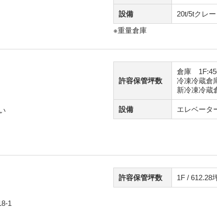
設備
20t/5tクレ
※重量倉庫
倉庫 1F:45
許容保管坪数
冷凍冷蔵倉庫
新冷凍冷蔵倉
設備
エレベータ
い
許容保管坪数
1F / 612.28
-1