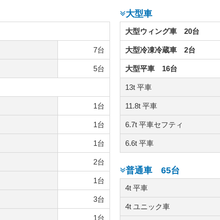
大型車
大型ウィング車 20台
7台
大型冷凍冷蔵車 2台
5台
大型平車 16台
13t 平車
1台
11.8t 平車
）
1台
6.7t 平車セフティ
1台
6.6t 平車
2台
普通車 65台
1台
4t 平車
3台
4t ユニック車
1台